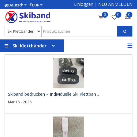
Einloggen
|
NEU ANMELDEN
€
Deutsch
EUR
0
0
0
Ski Klettbänder
Skiband bedrucken – Individuelle Ski Klettbän ..
Mar 15 - 2026