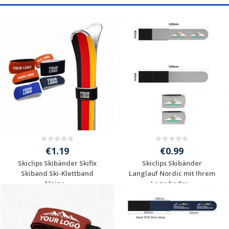
€1.19
€0.99
Skiclips Skibänder Skifix
Skiclips Skibänder
Skiband Ski-Klettband
Langlauf Nordic mit Ihrem
Alpine ...
Logo bedru...
Individuelle
Individuelle
Werbeartikel
Werbeartikel
anfragen
anfragen