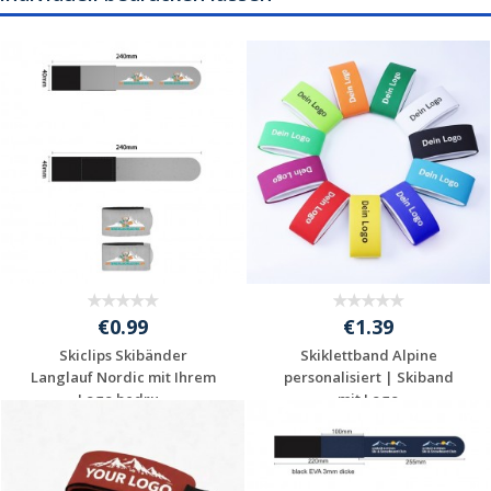
€0.99
€1.39
Skiclips Skibänder
Skiklettband Alpine
Langlauf Nordic mit Ihrem
personalisiert | Skiband
Logo bedru...
mit Logo
Individuelle
Individuelle
Werbeartikel
Werbeartikel
anfragen
anfragen