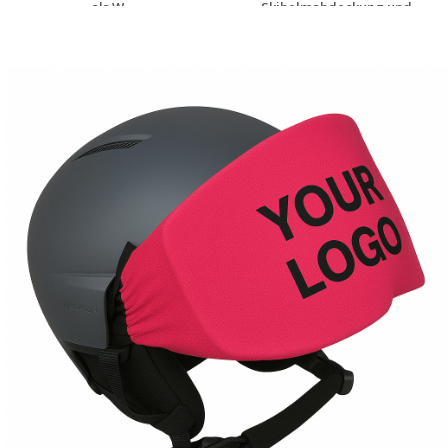
als W...
Skihelmabdeckung und
Ski...
Individuelle
Individuelle
Werbeartikel
Werbeartikel
anfragen
anfragen