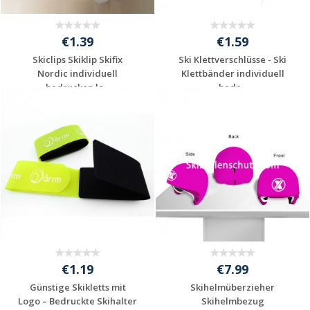
€1.39
€1.59
Skiclips Skiklip Skifix
Ski Klettverschlüsse - Ski
Nordic individuell
Klettbänder individuell
bedrucken la...
bedr...
Individuelle
Individuelle
Werbeartikel
Werbeartikel
anfragen
anfragen
€1.19
€7.99
Günstige Skikletts mit
Skihelmüberzieher
Logo – Bedruckte Skihalter
Skihelmbezug