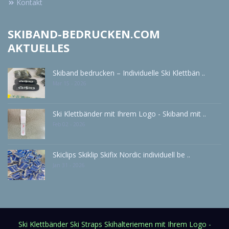
Kontakt
SKIBAND-BEDRUCKEN.COM
AKTUELLES
Skiband bedrucken – Individuelle Ski Klettbän ..
Mar 15 - 2026
Ski Klettbänder mit Ihrem Logo - Skiband mit ..
Feb 02 - 2026
Skiclips Skiklip Skifix Nordic individuell be ..
Jan 31 - 2026
Ski Klettbänder Ski Straps Skihalteriemen mit Ihrem Logo -