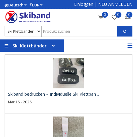
Einloggen
|
NEU ANMELDEN
€
Deutsch
EUR
0
0
0
Ski Klettbänder
Skiband bedrucken – Individuelle Ski Klettbän ..
Mar 15 - 2026