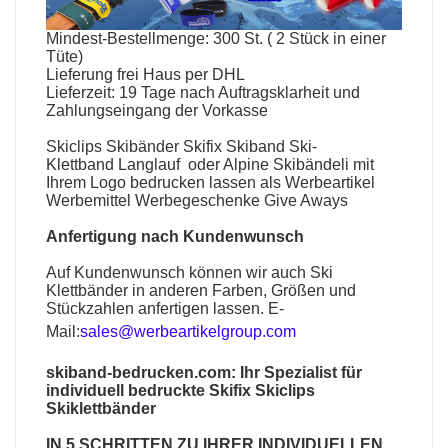
Mindest-Bestellmenge: 300 St. ( 2 Stück in einer
Tüte)
Lieferung frei Haus per DHL
Lieferzeit: 19 Tage nach Auftragsklarheit und
Zahlungseingang der Vorkasse
Skiclips
Skibänder
Skifix
Skiband
Ski-
Klettband
Langlauf oder Alpine
Skibändeli
mit
Ihrem Logo bedrucken lassen als Werbeartikel
Werbemittel Werbegeschenke Give Aways
Anfertigung nach Kundenwunsch
Auf Kundenwunsch können wir auch
Ski
Klettbänder
in anderen Farben, Größen und
Stückzahlen anfertigen lassen. E-
Mail:
sales@werbeartikelgroup.com
skiband-bedrucken.com
: Ihr Spezialist für
individuell bedruckte Skifix Skiclips
Skiklettbänder
IN 5 SCHRITTEN ZU IHRER INDIVIDUELLEN