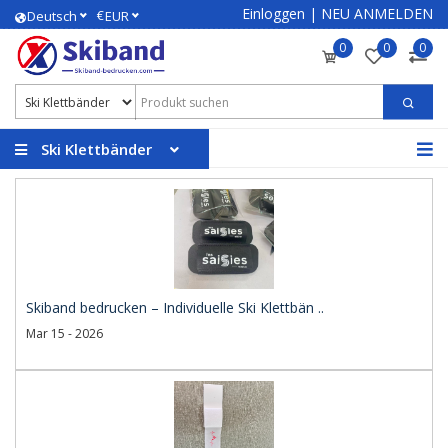
Einloggen
|
NEU ANMELDEN
€
Deutsch
EUR
0
0
0
Ski Klettbänder
Skiband bedrucken – Individuelle Ski Klettbän ..
Mar 15 - 2026