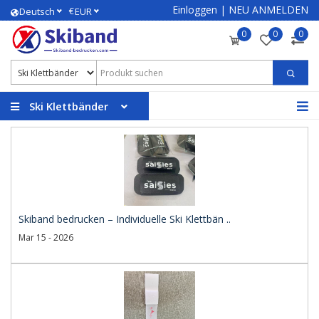
Einloggen
|
NEU ANMELDEN
€
Deutsch
EUR
0
0
0
Ski Klettbänder
Skiband bedrucken – Individuelle Ski Klettbän ..
Mar 15 - 2026