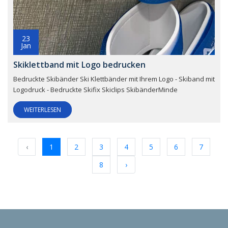
23
Jan
Skiklettband mit Logo bedrucken
Bedruckte Skibänder Ski Klettbänder mit Ihrem Logo - Skiband mit
Logodruck - Bedruckte Skifix Skiclips SkibänderMinde
WEITERLESEN
‹
1
2
3
4
5
6
7
8
›