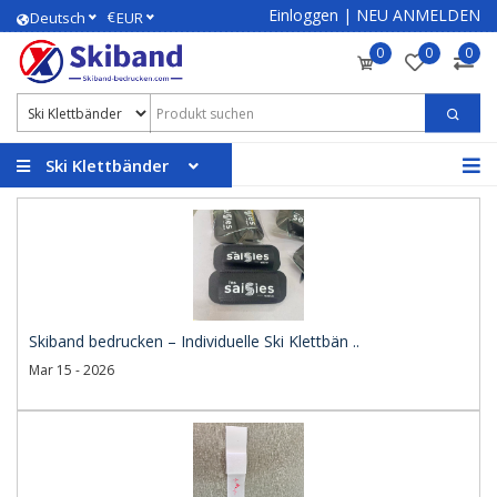
Einloggen
|
NEU ANMELDEN
€
Deutsch
EUR
0
0
0
Ski Klettbänder
Skiband bedrucken – Individuelle Ski Klettbän ..
Mar 15 - 2026